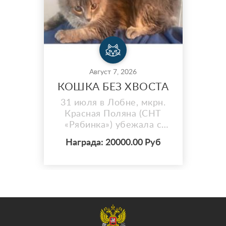
Август 7, 2026
КОШКА БЕЗ ХВОСТА
31 июля в Лобне, мкрн.
Красная Поляна (СНТ
«Рябинка») убежала с
участка любимая кошка
Награда: 20000.00 Руб
Соня. ОСОБЫЕ
ПРИМЕТЫ: БЕЗ ХВОСТА
(совсем короткий
хвостик-бобтейл). Чуть
мутные глаза(белые пятна
на зрачках- следствие
болезни в детстве ).
Сопит, насморк. Серая,