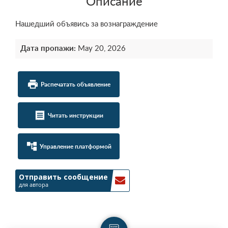
Описание
Нашедший объявись за вознаграждение
Дата пропажи:
May 20, 2026
local_printshop
Распечатать объявление
receipt
Читать инструкции
account_tree
Управление платформой
Отправить сообщение
для автора