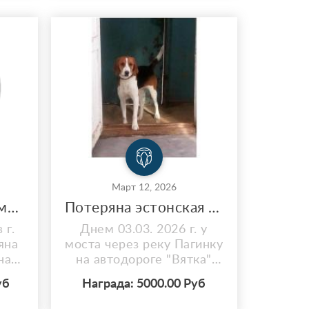
Март 12, 2026
Сумка коричневая мужская Redmond с документами
Потеряна эстонская гончая
 г.
Днем 03.03. 2026 г. у
яна
моста через реку Пагинку
ная
на автодороге "Вятка"
 с
Киров-Сыктывкар,
уб
Награда: 5000.00 Руб
ми,
Котельнич, Кострома, Н.
для
Новгород потерялась