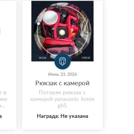
Июнь 23, 2026
Рюкзак с камерой
е в
Потерян рюкзак с
оне
камерой panasonic lumix
а
gh5
ной
а
Награда: Не указана