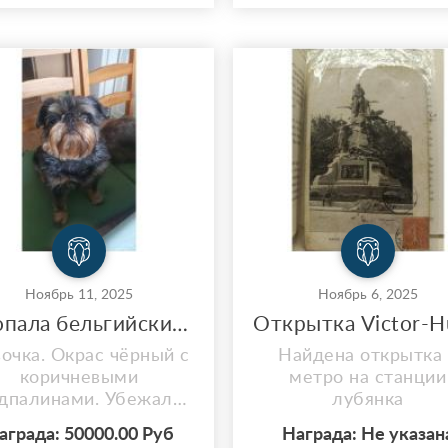
вочка. Место и дата
телефона. В малень
пажи: Московская ул.
кармане на молнии е
 17 г. Наро-Фоминск
мои визитки с номе
а и время: 12.06.2026
телефона. Прошу
оло 15:00 Контактный
откликнуться! Выпл
лефон: +79166775568
вознаграждение!
сьба: если вы видели
отное, похожее по о...
Ноябрь 11, 2025
Ноябрь 6, 2025
Пропала бельгийский грифон по кличке Ами!!!
Открытка Victor-H
очка. Окрас чёрный с
Найдена открытка 
коричневыми
метро на станции
дпалинами. Убежала
лубянка
з Груминг салона по
аграда: 50000.00 Руб
Награда: Не указан
дресу Конаково, ул.