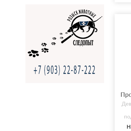
де
про
д.
Дат
ок
те
Про
жив
Дев
по
и
Н
а