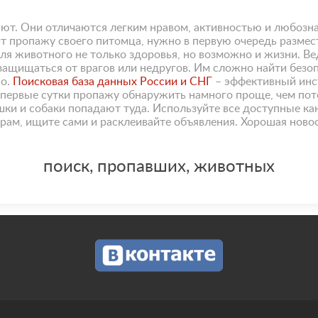
т. Они отличаются легким нравом, активностью и любозна
тит пропажу своего питомца, нужно в первую очередь разме
для животного не только здоровья, но возможно и жизни. 
ащищаться от врагов или недругов. Им сложно найти безопа
но.
Поисковая база данных России и СНГ
– эффективный инс
в первые сутки пропажу обнаружить намного проще, чем по
шки и собаки попадают туда. Используйте все доступные ка
ерам, ищите сами и расклеивайте объявления. Хорошая нов
поиск, пропавших, животных