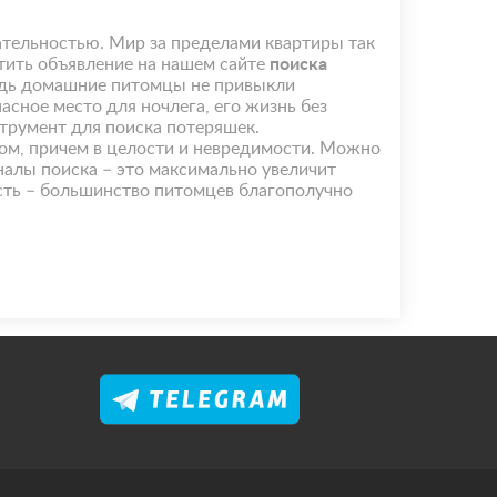
тельностью. Мир за пределами квартиры так
стить объявление на нашем сайте
поиска
Ведь домашние питомцы не привыкли
сное место для ночлега, его жизнь без
трумент для поиска потеряшек.
том, причем в целости и невредимости. Можно
налы поиска – это максимально увеличит
ость – большинство питомцев благополучно