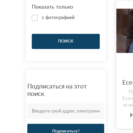
Показать только
с фотографией
ПОИСК
Подписаться на этот
П
поиск
Есе
огн
Н
сам
Подписаться !