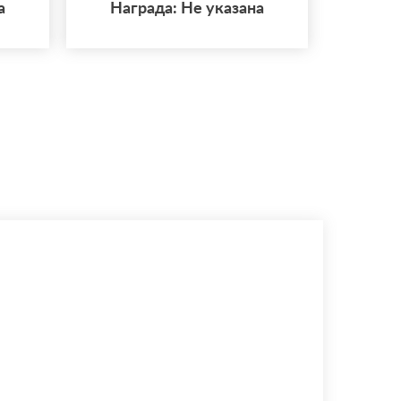
а
Награда: Не указана
но.
поимку. Кобыла
беременна, у нее
огромный стресс. Дома
ее ждут, она любима.
Любая помощь будет
полезна! Дроны,
снегоходы, люди,
машины. Все что угодно
????????