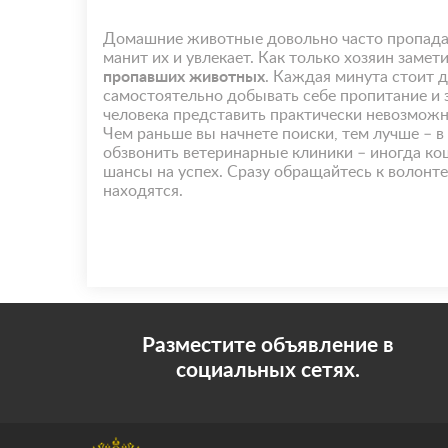
Домашние животные довольно часто пропадаю
манит их и увлекает. Как только хозяин заме
пропавших животных
. Каждая минута стоит 
самостоятельно добывать себе пропитание и з
человека представить практически невозмож
Чем раньше вы начнете поиски, тем лучше – 
обзвонить ветеринарные клиники – иногда ко
шансы на успех. Сразу обращайтесь к волонт
находятся.
Разместите объявление в
социальных сетях.