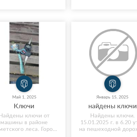
скакова 28 в 14 часов
 11.11.2025 Помогите,
пожалуйста, Ами
вернуться домой.
Телефон хозяйки
79165217572, Ирина
Май 1, 2025
Январь 15, 2025
Ключи
найдены ключи
Найдены ключи от
Найдены ключи.
машины в районе
15.01.2025 г. в 6.20 у
метского леса. Город
на пешеходной доро
Королёв.
между 7 выходом ме