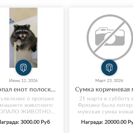
быть напугана
Июнь 12, 2026
Март 23, 2026
Пропал енот полоскун чёрный
ъявление о пропаже
21 марта в субботу в
машнего животного:
Фрязино была потер
ОПАЛО ЖИВОТНОЕ:
мужская сумка кожа
НОТ Кличка: Молли
коричневая Redmond
аграда: 3000.00 Руб
Награда: 20000.00 Р
Особые приметы:
документами, карта
ерный окрас, ручная
правами , зарядкой 