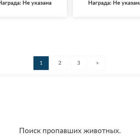
Награда: Не указана
Награда: Не указан
Косино и МЦД Коси
1
2
3
>
Поиск пропавших животных.