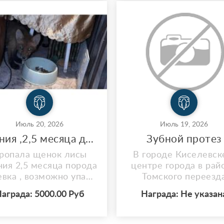
Июль 20, 2026
Июль 19, 2026
Есения ,2,5 месяца декоративная лиса
Зубной протез
ропала щенок лисы
В городе Киселевск
ния 2,5 месяца порода
центре города в рай
евка , возможно упала
Томского переезд
с 3 этажа . Г.
найден съёмный зуб
аграда: 5000.00 Руб
Награда: Не указан
Димитровград . Не
протез.
пытайтесь поймать
остоятельно , может