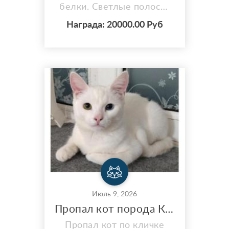
белки. Светлые полосы,
не контрастные. Пятен
Награда: 20000.00 Руб
нет. Независимый, на
руки пойдет вряд ли, если
только от голода.
Охотник, ловит мышей,
быстро бегает. Серо-
голубой пластиковый
ошейник от насекомых на
шее. Ушел стандартно
погулять утром 9 июля и
не вернулся. Н...
Июль 9, 2026
Пропал кот порода Као мани
Пропал кот по кличке