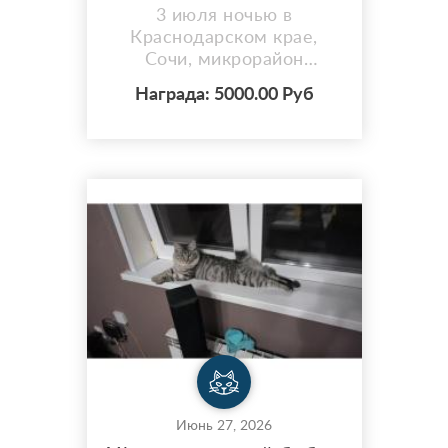
3 июля ночью в
Краснодарском крае,
Сочи, микрорайон
Центральный, Нагорная
Награда: 5000.00 Руб
улица, 2Б в гостевом
доме «У Оксаны» из
номера вышла серая
пушистая кошка, без
породы, возможно кошка
все ещё в здании,
возможно вышла за
территорию. На кошке
была оранжевая шлейка.
Июнь 27, 2026