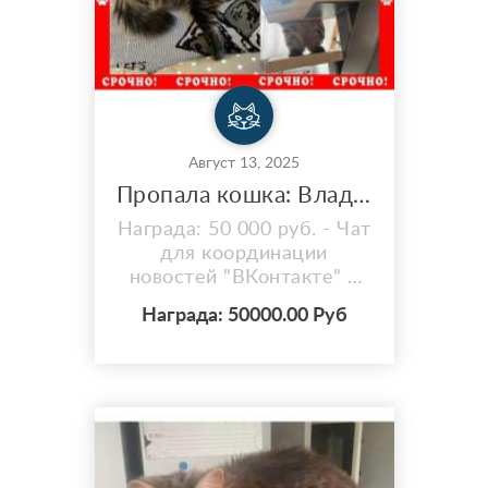
Август 13, 2025
Пропала кошка: Владимирская область | поселок Асерхово
Награда: 50 000 руб. - Чат
для координации
новостей "ВКонтакте" и
"Телеграм" (пожалуйста,
Награда: 50000.00 Руб
если вы готовы помочь,
напишите нам в чате. QR-
код опубликован в
объявлении). - Просим
вас разместить пост в
телеграмм чате вашего
города или СНТ Дата