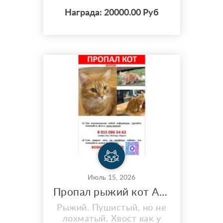
кг,контактный,боится
Награда: 20000.00 Руб
машин, пропал в ночь на
15.07 на нолевой лагуне
между большим Утришом
и Сукко,возможно бродит
в лесу,в эту ночь на
стоянке был опасный кот
мог загнать его
далеко,котик очень
ласковый,добрый.Если
кто то унес его,прошу
вернут...
Июль 15, 2026
Пропал рыжий кот Антон, СНТ Аграрник, Бутынь, Одинцово
Рыжий. Пушистый, но не
лохматый. Хвост как у