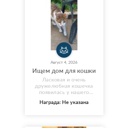
Август 4, 2026
Ищем дом для кошки
Ласковая и очень
дружелюбная кошечка
появилась у нашего
подъезда. Сами забрать
Награда: Не указана
не можем, у нас уже
живет питомец.
Пожалуйста, сделайте
себя и кошку