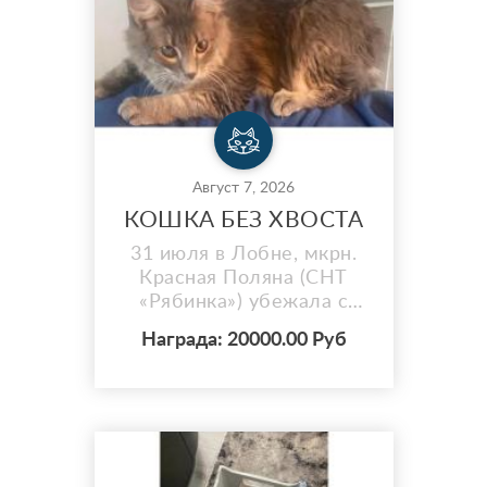
пропажи: 2025-08-05 Пол:
Мальчик Кличка: Бруни
Возраст: 4 г...
Август 7, 2026
КОШКА БЕЗ ХВОСТА
31 июля в Лобне, мкрн.
Красная Поляна (СНТ
«Рябинка») убежала с
участка любимая кошка
Награда: 20000.00 Руб
Соня. ОСОБЫЕ
ПРИМЕТЫ: БЕЗ ХВОСТА
(совсем короткий
хвостик-бобтейл). Чуть
мутные глаза(белые пятна
на зрачках- следствие