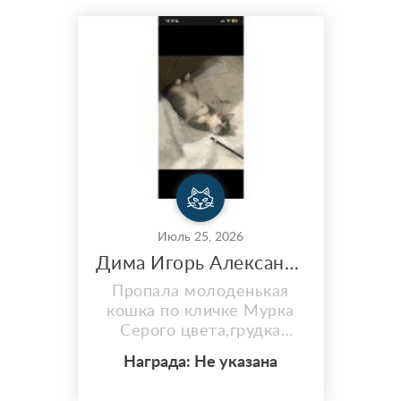
Июль 25, 2026
Дима Игорь Александрович серая беспородная кошка
Пропала молоденькая
кошка по кличке Мурка
Серого цвета,грудка
белая На правом боку
Награда: Не указана
белое пятнышко Упала с
окна 23 июля 6-7 утра По