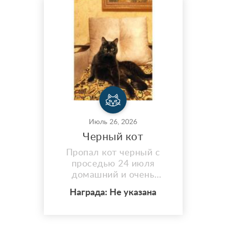
счастливыми! Кошечка
очень симпатичная,
активная. Ее начали
подкармливать соседи, но
кошке нужно правильное
питание и безопасность.
На мордочке уже видн...
Июль 26, 2026
Черный кот
Пропал кот черный с
проседью 24 июля
домашний и очень
пугливый, кастрирован
Награда: Не указана