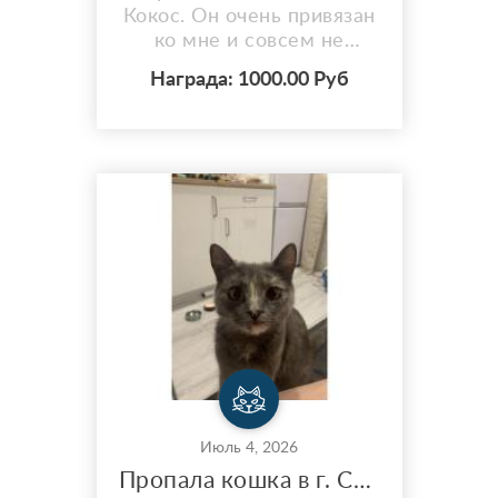
Кокос. Он очень привязан
ко мне и совсем не
приспособлен жить на
Награда: 1000.00 Руб
улице — ему нужна
забота и дом. ???? Окрас:
белый. ???? Глаза: разные
— один голубой, другой
янтарный. ???? Порода:
као‑мани. ???? Район
пропажи: Зеленокумск,
рядом с детским садиком
и соседними дворами.
???? После...
Июль 4, 2026
Пропала кошка в г. Сочи