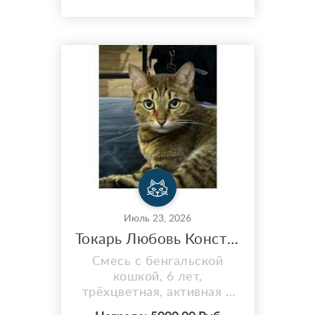
задней правой лапе
подпалина в виде чулка.
Не крупная, довольно
упитанная. На улице
никогда не была, пугливая
Июль 23, 2026
Токарь Любовь Константиновна | Кошка | смесь с бенгальской кошкой | 6 лет
Смесь с бенгальской
кошкой, 6 лет,
трёхцветная, активная и
резвая кошка,