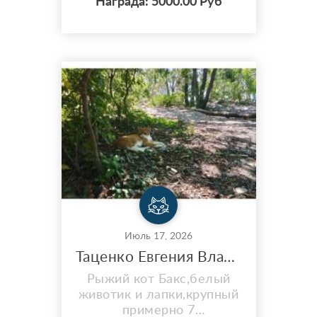
Награда: 5000.00 Руб
разговорчивая
Июль 17, 2026
Таценко Евгения Владимировна / кот Беспородный
Рыжий кот Бакс,белый
животик и лапки,крупный
примерно 7