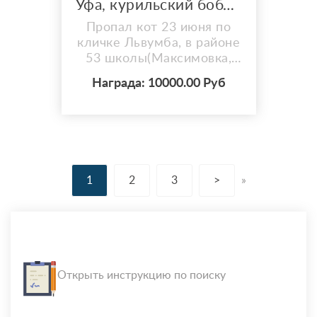
Уфа, курильский бобтейл
Пропал кот 23 июня по
кличке Львумба, в районе
53 школы(Максимовка,
Уфа), курильский бобтейл.
Награда: 10000.00 Руб
Короткий хвост, длинные
задние лапы, зелёные
глаза, полосатый чёрно-
белый окрас, рыжий нос,
сидит и лежит в смешных
позах. Ушел в сером
1
2
3
>
»
ошейнике от клещей,
кастрирован.
Открыть инструкцию по поиску