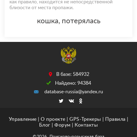
как правило, находится не непосредственной
близости от места пропажи.
кошка, потерялась
В базе: 584932
Найдено: 94384
database-russia@yandex.ru
Управление
|
О проекте
|
GPS-Трекеры
|
Правила
|
Блог
|
Форум
|
Контакты
©2026. Поисково-розыскная база