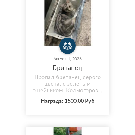
болезни в детстве ).
Сопит, насморк. Серая,
миниатюрная. Могла
забиться под заборы,
веранды ил...
Август 4, 2026
Британец
Пропал бретанец серого
цвета, с зелёным
ошейником. Колмогорово,
на берегу Томи. Кличка
Награда: 1500.00 Руб
Барсик