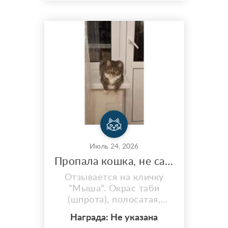
адресу Академика
богомольца 1
Июль 24, 2026
Пропала кошка, не самовыгул!!!
Отзывается на кличку
"Мыша". Окрас таби
(шпрота), полосатая,
белые подпалины на
Награда: Не указана
груди, пузе и лапах, на