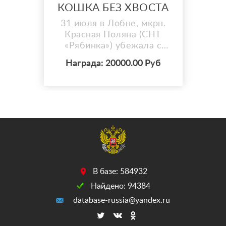
КОШКА БЕЗ ХВОСТА
31 июля в Лобне, мкрн.
Красная Поляна (СНТ
«Рябинка») убежала с
участка любимая кошка
Награда: 20000.00 Руб
Соня. ОСОБЫЕ
ПРИМЕТЫ: БЕЗ ХВОСТА
(совсем короткий
хвостик-бобтейл). Чуть
мутные глаза(белые пятна
на зрачках- следствие
болезни в детстве ).
Сопит, насморк. Серая,
миниатюрная. Могла
забиться под заборы,
В базе: 584932
веранды ил...
Найдено: 94384
database-russia@yandex.ru