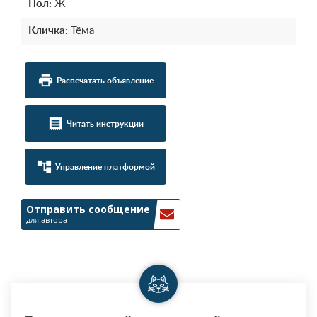
Пол:
Ж
Кличка:
Тёма
local_printshop
Распечатать объявление
receipt
Читать инструкции
account_tree
Управление платформой
Отправить сообщение
для автора