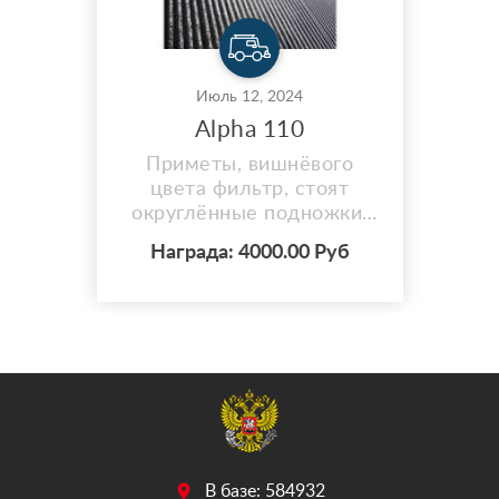
Июль 12, 2024
Alpha 110
Приметы, вишнёвого
цвета фильтр, стоят
округлённые подножки,
для заднего пассажира
Награда: 4000.00 Руб
нету резинки с правой
стороны на ножках,
боковины матовые
чёрные, на заднем колесе
зелёный колпачок, стоят
с впереди новые
поворотники, на задней
части они отсутствуют.
В базе: 584932