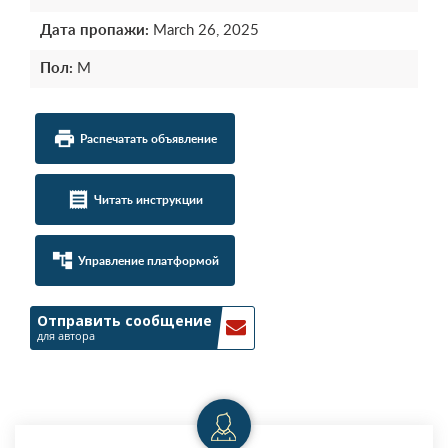
Дата пропажи:
March 26, 2025
Пол:
М
local_printshop
Распечатать объявление
receipt
Читать инструкции
account_tree
Управление платформой
Отправить сообщение
для автора