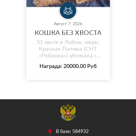
Август 7, 2026
КОШКА БЕЗ ХВОСТА
31 июля в Лобне, мкрн.
Красная Поляна (СНТ
«Рябинка») убежала с
участка любимая кошка
Награда: 20000.00 Руб
Соня. ОСОБЫЕ
ПРИМЕТЫ: БЕЗ ХВОСТА
(совсем короткий
хвостик-бобтейл). Чуть
мутные глаза(белые пятна
на зрачках- следствие
болезни в детстве ).
Сопит, насморк. Серая,
миниатюрная. Могла
забиться под заборы,
В базе: 584932
веранды ил...