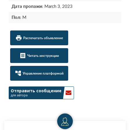
Дата пропажи:
March 3, 2023
Пол:
М
local_printshop
Распечатать объявление
receipt
Читать инструкции
account_tree
Управление платформой
Отправить сообщение
для автора