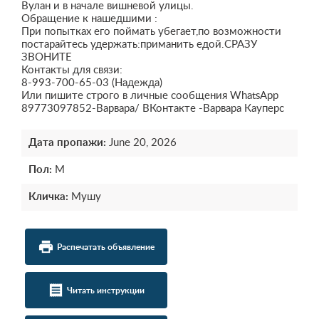
Вулан и в начале вишневой улицы.
Обращение к нашедшими :
При попытках его поймать убегает,по возможности
постарайтесь удержать:приманить едой.СРАЗУ
ЗВОНИТЕ
Контакты для связи:
8-993-700-65-03 (Надежда)
Или пишите строго в личные сообщения WhatsApp
89773097852-Варвара/ ВКонтакте -Варвара Кауперс
Дата пропажи:
June 20, 2026
Пол:
М
Кличка:
Мушу
local_printshop
Распечатать объявление
receipt
Читать инструкции