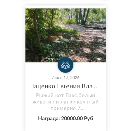
Июль 17, 2026
Таценко Евгения Владимировна / кот Беспородный
Рыжий кот Бакс,белый
животик и лапки,крупный
примерно 7
кг,контактный,боится
Награда: 20000.00 Руб
машин, пропал в ночь на
15.07 на нолевой лагуне