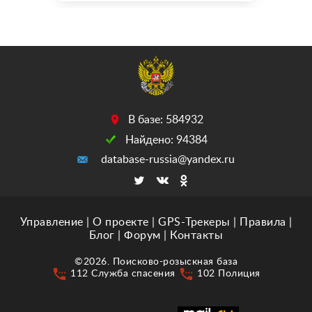
между большим Утришом
и Сукко,возможно бродит
в лесу,в эту ночь на
стоянке был опасный кот
мог загнать его
далеко,котик очень
ласковый,добрый.Если
кто то унес его,прошу
В базе: 584932
вернут...
Найдено: 94384
database-russia@yandex.ru
Управление
|
О проекте
|
GPS-Трекеры
|
Правила
|
Блог
|
Форум
|
Контакты
©2026. Поисково-розыскная база
settings_phone
settings_phone
112 Служба спасения
102 Полиция