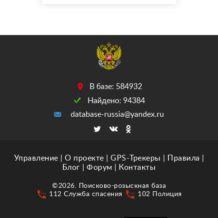
(совсем короткий
хвостик-бобтейл). Чуть
мутные глаза(белые пятна
на зрачках- следствие
болезни в детстве ).
Сопит, насморк. Серая,
миниатюрная. Могла
забиться под заборы,
В базе: 584932
веранды ил...
Найдено: 94384
database-russia@yandex.ru
Управление
|
О проекте
|
GPS-Трекеры
|
Правила
|
Блог
|
Форум
|
Контакты
©2026. Поисково-розыскная база
settings_phone
settings_phone
112 Служба спасения
102 Полиция