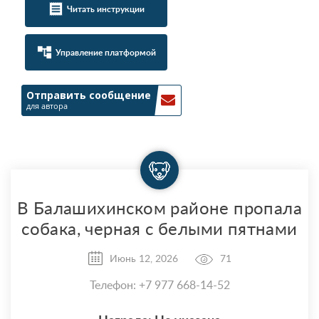
receipt
Читать инструкции
account_tree
Управление платформой
Отправить сообщение
для автора
В Балашихинском районе пропала
собака, черная с белыми пятнами
Июнь 12, 2026
71
Телефон: +7 977 668-14-52