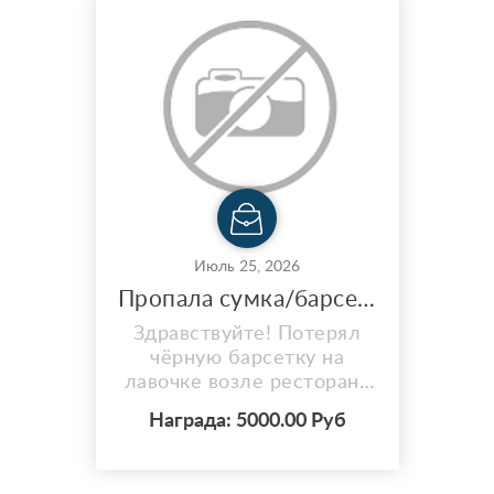
Июль 25, 2026
Пропала сумка/барсетка улица 50 лет влксм на лавочке возле ресторан chico
Здравствуйте! Потерял
чёрную барсетку на
лавочке возле ресторана
chico. Адрес потери 50
Награда: 5000.00 Руб
лет влксм 15а. В сумке
была книга, зарядка,
наушники и т.д Прошу