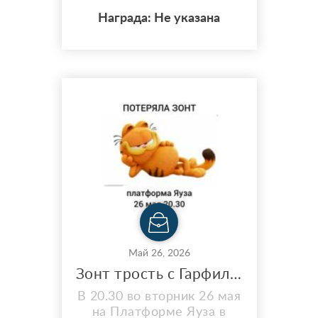
кармане ключницы
Награда: Не указана
пропуск КГПИ КемГУ на
имя Хавроновой Ольги
Борисовны. Просьба
нашедшего сообщить в
личные сообщения
https://vk.com/id144097253
или отдать на вахту
института КГПИ КемГУ
расположенного по
адресу Металлургов, 19
Май 26, 2026
Зонт трость с Гарфилдом
В 20.30 во вторник 26 мая
на Платформе Яуза в