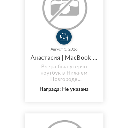
Август 3, 2026
Анастасия | MacBook Pro m5 14 16/512 гб| M2X4MTYWYQ
Вчера был утерян
ноутбук в Нижнем
Новгороде
территориально район
Награда: Не указана
автозавод Фучика-
Веденяпина , серого
цвета,в прозрачном чехле