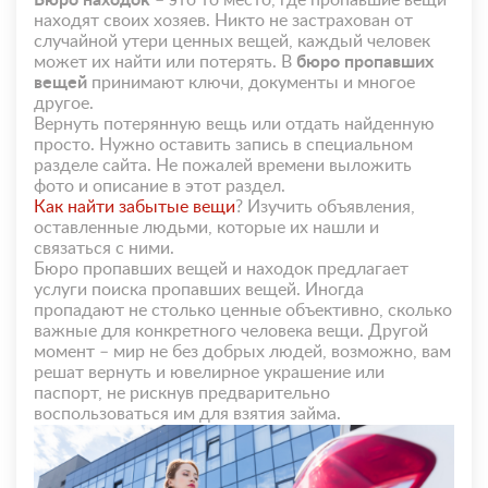
Бюро находок
– это то место, где пропавшие вещи
находят своих хозяев. Никто не застрахован от
случайной утери ценных вещей, каждый человек
может их найти или потерять. В
бюро пропавших
вещей
принимают ключи, документы и многое
другое.
Вернуть потерянную вещь или отдать найденную
просто. Нужно оставить запись в специальном
разделе сайта. Не пожалей времени выложить
фото и описание в этот раздел.
Как найти забытые вещи
? Изучить объявления,
оставленные людьми, которые их нашли и
связаться с ними.
Бюро пропавших вещей и находок предлагает
услуги поиска пропавших вещей. Иногда
пропадают не столько ценные объективно, сколько
важные для конкретного человека вещи. Другой
момент – мир не без добрых людей, возможно, вам
решат вернуть и ювелирное украшение или
паспорт, не рискнув предварительно
воспользоваться им для взятия займа.