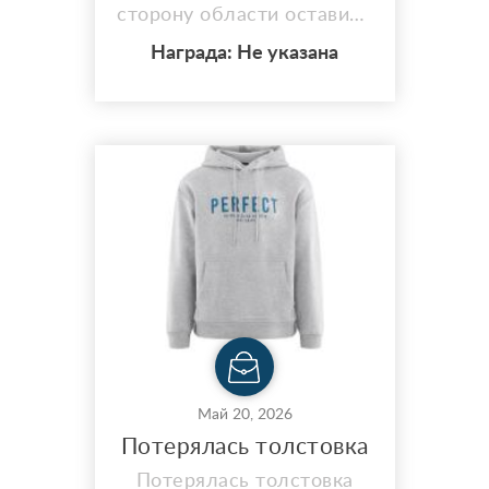
сторону области оставила
зонт с Гарфилдом, очень
Награда: Не указана
дорогой моему сердцу...
Пока обнаружила, пока
вернулась - в 20.00 зонта
уже не было ???? Если
кто-то нашел, напишите
пожалуйста...
Май 20, 2026
Потерялась толстовка
Потерялась толстовка