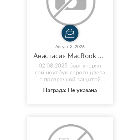
Август 3, 2026
Анастасия MacBook Pro m5 14 16/512 гб|
02.08.2025 был утерян
сой ноутбук серого цвета
с прозрачной защитой
,теми топтал но ул
Награда: Не указана
Фучика-Веденяпина