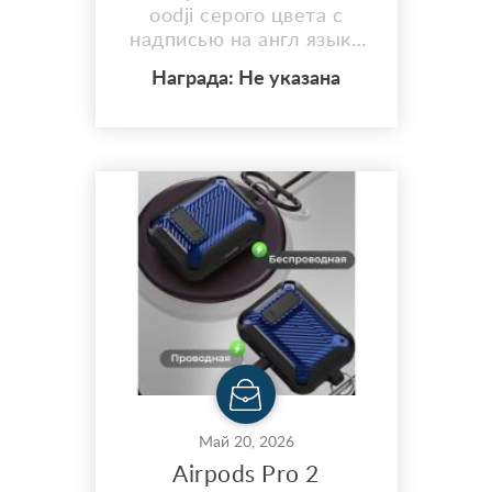
oodji серого цвета с
надписью на англ языке
PERFECT NO WORRIES
Награда: Не указана
NO REGRETS JUST ENJOY
48 размера
Май 20, 2026
Airpods Pro 2