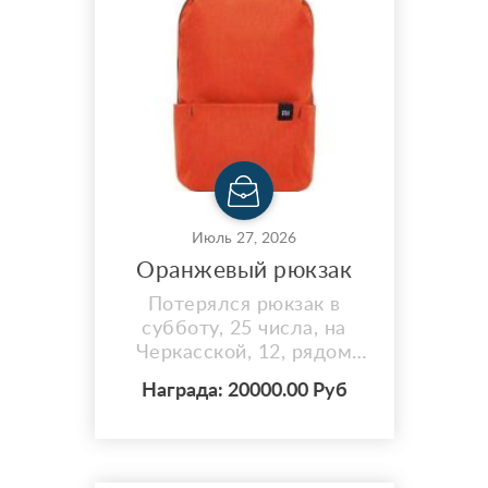
Июль 27, 2026
Оранжевый рюкзак
Потерялся рюкзак в
субботу, 25 числа, на
Черкасской, 12, рядом
(или в Свобода Холл).
Награда: 20000.00 Руб
Оранжевый, 10 литров, в
нем много всякого,
включая наушники и
документы. @