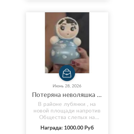
Июнь 28, 2026
Потеряна неволяшка ручной работы
В районе лубянки , на
новой площади напротив
Общества слепых на
скамейке забыт пакет с
Награда: 1000.00 Руб
Неваляшкой ( шкатулка) (