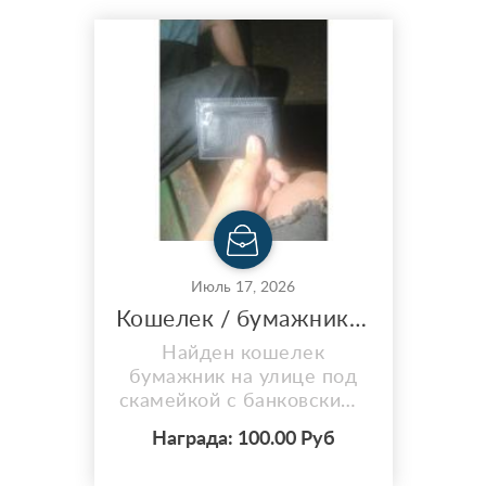
вас, если вы взяли сумку
наберите по данному
номеру 89283656699.
Июль 17, 2026
Кошелек / бумажник на имя Александр Григорьев
Найден кошелек
бумажник на улице под
скамейкой с банковскими
картами
Награда: 100.00 Руб