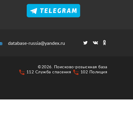
database-russia@yandex.ru
©2026. Поисково-розыскная база
settings_phone
settings_phone
112 Служба спасения
102 Полиция