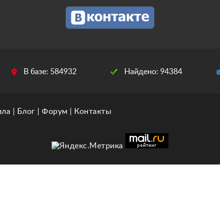
В базе: 584932
Найдено: 94384
ила
|
Блог
|
Форум
|
Контакты