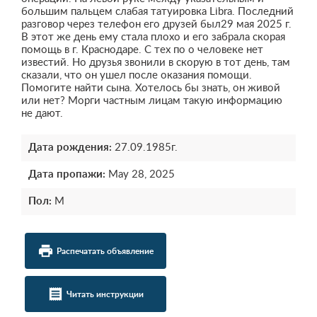
большим пальцем слабая татуировка Libra. Последний
разговор через телефон его друзей был29 мая 2025 г.
В этот же день ему стала плохо и его забрала скорая
помощь в г. Краснодаре. С тех по о человеке нет
известий. Но друзья звонили в скорую в тот день, там
сказали, что он ушел после оказания помощи.
Помогите найти сына. Хотелось бы знать, он живой
или нет? Морги частным лицам такую информацию
не дают.
Дата рождения:
27.09.1985г.
Дата пропажи:
May 28, 2025
Пол:
М
local_printshop
Распечатать объявление
receipt
Читать инструкции