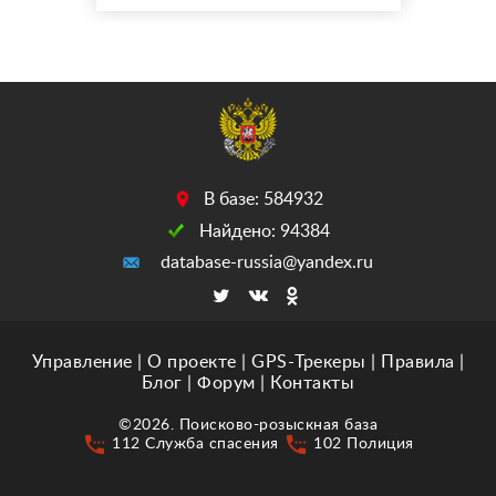
между большим Утришом
и Сукко,возможно бродит
в лесу,в эту ночь на
стоянке был опасный кот
мог загнать его
далеко,котик очень
ласковый,добрый.Если
кто то унес его,прошу
В базе: 584932
вернут...
Найдено: 94384
database-russia@yandex.ru
Управление
|
О проекте
|
GPS-Трекеры
|
Правила
|
Блог
|
Форум
|
Контакты
©2026. Поисково-розыскная база
settings_phone
settings_phone
112 Служба спасения
102 Полиция