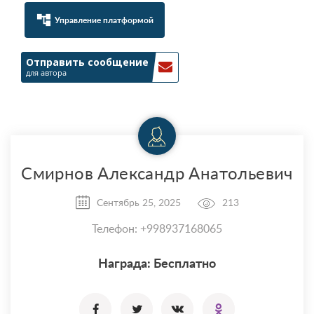
account_tree
Управление платформой
Отправить сообщение
для автора
Смирнов Александр Анатольевич
Сентябрь 25, 2025
213
Телефон: +998937168065
Награда: Бесплатно