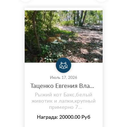
Июль 17, 2026
Таценко Евгения Владимировна / кот Беспородный
Рыжий кот Бакс,белый
животик и лапки,крупный
примерно 7
кг,контактный,боится
Награда: 20000.00 Руб
машин, пропал в ночь на
15.07 на нолевой лагуне