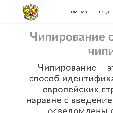
ГЛАВНАЯ
ВХОД
Чипирование с
чип
Чипирование – э
способ идентифик
европейских ст
наравне с введени
осведомлены о