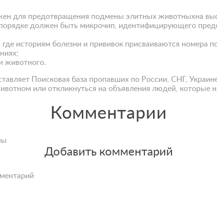
жен для предотвращения подмены элитных животныхна выст
м порядке должен быть микрочип, идентифицирующего пред
 где историям болезни и прививок присваиваются номера п
ниях;
ри животного.
ставляет
Поисковая база пропавших
по России, СНГ, Украин
ивотном или откликнуться на объявления людей, которые н
Комментарии
ны
Добавить комментарий
мментарий