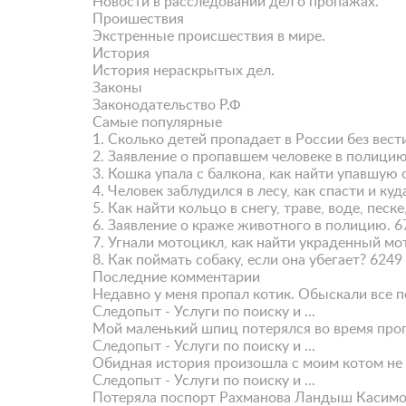
Новости в расследовании дел о пропажах.
Проишествия
Экстренные происшествия в мире.
История
История нераскрытых дел.
Законы
Законодательство Р.Ф
Самые популярные
1.
Сколько детей пропадает в России без вести
2.
Заявление о пропавшем человеке в полицию
3.
Кошка упала с балкона, как найти упавшую 
4.
Человек заблудился в лесу, как спасти и куд
5.
Как найти кольцо в снегу, траве, воде, песке
6.
Заявление о краже животного в полицию.
6
7.
Угнали мотоцикл, как найти украденный мо
8.
Как поймать собаку, если она убегает?
6249
Последние комментарии
Недавно у меня пропал котик. Обыскали все по
Следопыт - Услуги по поиску и ...
Мой маленький шпиц потерялся во время прогул
Следопыт - Услуги по поиску и ...
Обидная история произошла с моим котом не т
Следопыт - Услуги по поиску и ...
Потеряла поспорт Рахманова Ландыш Касимо