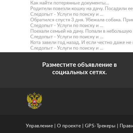
Как найти потерянные документы...
Родители повезли кошку на дачу. Посадили ее 
Следопыт - Услуги по поиску и ...
Обратился спустя 3 дня. Убежала собака. Приех
Следопыт - Услуги по поиску и ...
Поехали семьей на дачу. Попали в небольшую а
Следопыт - Услуги по поиску и ...
Кота завели год назад. И если честно даже не 
Следопыт - Услуги по поиску и ...
Разместите объявление в
социальных сетях.
Управление
|
О проекте
|
GPS-Трекеры
|
Прав