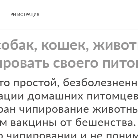
РЕГИСТРАЦИЯ
обак, кошек, живо
ировать своего пито
то простой, безболезнен
ации домашних питомцев
ран чипирование животн
ем вакцины от бешенства.
 чипировании и не поним