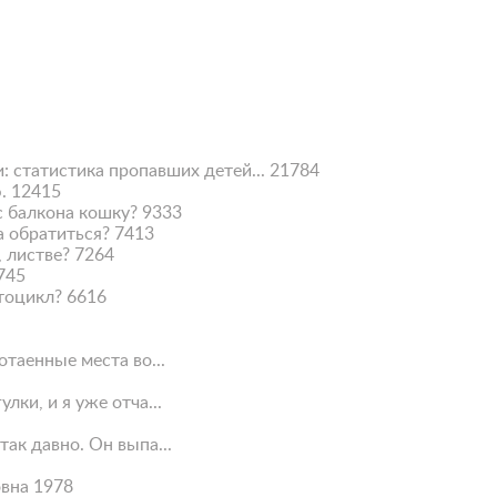
: статистика пропавших детей...
21784
.
12415
с балкона кошку?
9333
а обратиться?
7413
, листве?
7264
745
тоцикл?
6616
таенные места во...
ки, и я уже отча...
ак давно. Он выпа...
вна 1978