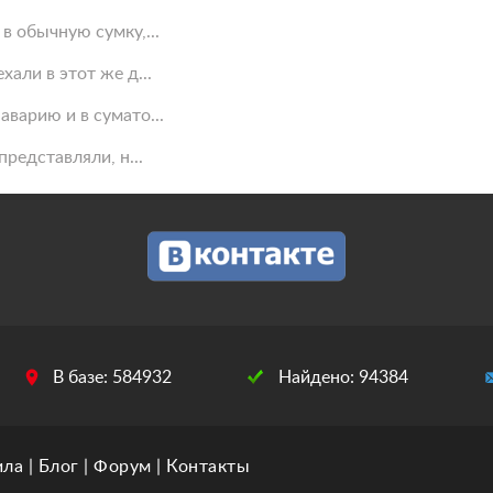
в обычную сумку,...
али в этот же д...
варию и в сумато...
представляли, н...
В базе: 584932
Найдено: 94384
ила
|
Блог
|
Форум
|
Контакты