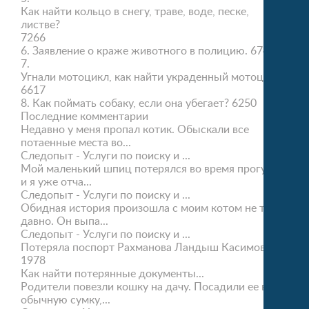
Как найти кольцо в снегу, траве, воде, песке,
листве?
7266
6.
Заявление о краже животного в полицию.
6745
7.
Угнали мотоцикл, как найти украденный мотоцикл?
6617
8.
Как поймать собаку, если она убегает?
6250
Последние комментарии
Недавно у меня пропал котик. Обыскали все
потаенные места во...
Следопыт - Услуги по поиску и ...
Мой маленький шпиц потерялся во время прогулки,
и я уже отча...
Следопыт - Услуги по поиску и ...
Обидная история произошла с моим котом не так
давно. Он выпа...
Следопыт - Услуги по поиску и ...
Потеряла поспорт Рахманова Ландыш Касимовна
1978
Как найти потерянные документы...
Родители повезли кошку на дачу. Посадили ее в
обычную сумку,...