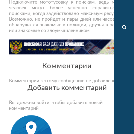
Подключите мототусовку к поискам, ведь много
человек могут более успешно справиться с
поисками, когда задействовано максимум ресурсов.
Возможно, не пройдет и пары дней или часов, как
обнаружатся знакомые в полиции, друзья в районе
или знакомые со злоумышленником.
Комментарии
Комментарии к этому сообщению не добавлены
Добавить комментарий
Вы должны войти, чтобы добавить новый
комментарий