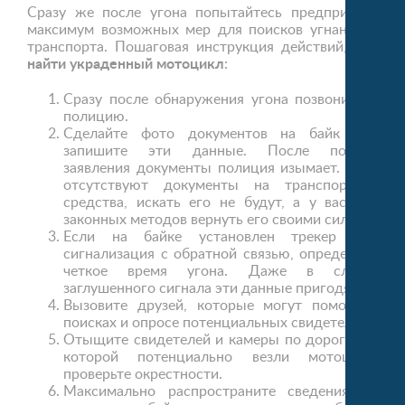
Сразу же после угона попытайтесь предпринять
максимум возможных мер для поисков угнанного
транспорта. Пошаговая инструкция действий,
как
найти украденный мотоцикл
:
Сразу после обнаружения угона позвоните в
полицию.
Сделайте фото документов на байк или
запишите эти данные. После подачи
заявления документы полиция изымает. Если
отсутствуют документы на транспортное
средства, искать его не будут, а у вас нет
законных методов вернуть его своими силами.
Если на байке установлен трекер или
сигнализация с обратной связью, определите
четкое время угона. Даже в случае
заглушенного сигнала эти данные пригодятся.
Вызовите друзей, которые могут помочь в
поисках и опросе потенциальных свидетелей.
Отыщите свидетелей и камеры по дороге, по
которой потенциально везли мотоцикл,
проверьте окрестности.
Максимально распространите сведения об