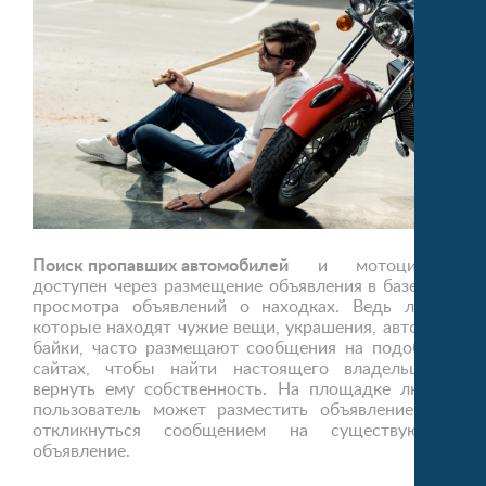
Поиск пропавших автомобилей
и мотоциклов
доступен через размещение объявления в базе или
просмотра объявлений о находках. Ведь люди,
которые находят чужие вещи, украшения, авто или
байки, часто размещают сообщения на подобных
сайтах, чтобы найти настоящего владельца и
вернуть ему собственность. На площадке любой
пользователь может разместить объявление или
откликнуться сообщением на существующее
объявление.