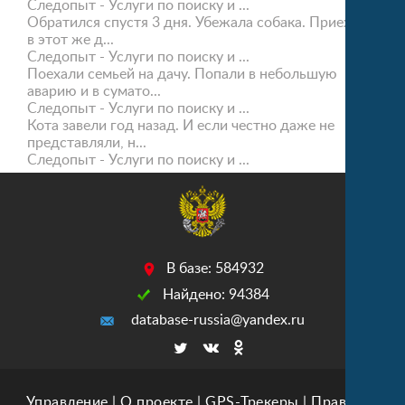
Следопыт - Услуги по поиску и ...
Обратился спустя 3 дня. Убежала собака. Приехали
в этот же д...
Следопыт - Услуги по поиску и ...
Поехали семьей на дачу. Попали в небольшую
аварию и в сумато...
Следопыт - Услуги по поиску и ...
Кота завели год назад. И если честно даже не
представляли, н...
Следопыт - Услуги по поиску и ...
В базе: 584932
Найдено: 94384
database-russia@yandex.ru
Управление
|
О проекте
|
GPS-Трекеры
|
Правила
|