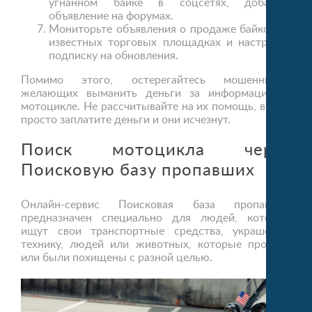
угнанном байке в соцсетях, добавьте
объявление на форумах.
Мониторьте объявления о продаже байков на
известных торговых площадках и настройте
подписку на обновления.
Помимо этого, остерегайтесь мошенников,
желающих выманить деньги за информацию о
мотоцикле. Не рассчитывайте на их помощь, вы им
просто заплатите деньги и они исчезнут.
Поиск мотоцикла через
Поисковую базу пропавших
Онлайн-сервис Поисковая база пропавших
предназначен специально для людей, которые
ищут свои транспортные средства, украшения,
технику, людей или животных, которые пропали
или были похищены с разной целью.