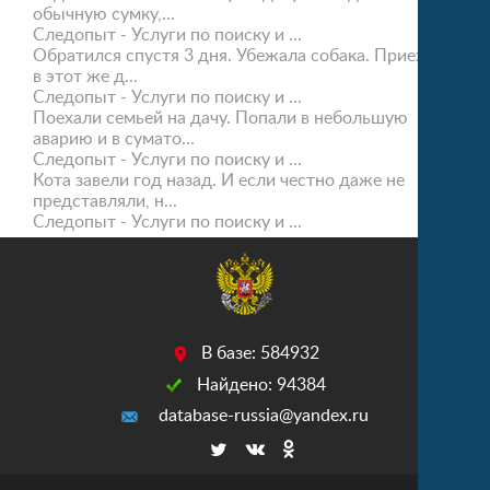
обычную сумку,...
Следопыт - Услуги по поиску и ...
Обратился спустя 3 дня. Убежала собака. Приехали
в этот же д...
Следопыт - Услуги по поиску и ...
Поехали семьей на дачу. Попали в небольшую
аварию и в сумато...
Следопыт - Услуги по поиску и ...
Кота завели год назад. И если честно даже не
представляли, н...
Следопыт - Услуги по поиску и ...
В базе: 584932
Найдено: 94384
database-russia@yandex.ru