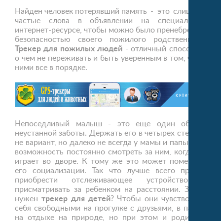
Найден человек потерявший память
- это слишком
частые слова в объявлении на специальном
интернет-ресурсе, чтобы можно было пренебрегать
безопасностью своего пожилого родственника.
Трекер для пожилых людей
- отличный способ ни
о чем не переживать и быть уверенным в том, что с
ними все в порядке.
Непоседливый малыш - это еще один объект
неустанной заботы. Держать его в четырех стенах -
не вариант, но далеко не всегда у мамы и папы есть
возможность постоянно смотреть за ним, когда он
играет во дворе. К тому же это может помешать
его социализации. Так что лучше всего просто
приобрести отслеживающее устройство и
присматривать за ребенком на расстоянии. Зачем
нужен
трекер для детей
? Чтобы они чувствовали
себя свободными на прогулке с друзьями, в парке,
на отдыхе на природе, но при этом и родители