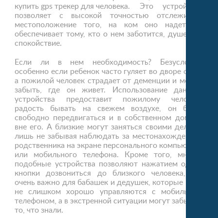
купить gps трекер для человека
. Это устройство
позволяет с высокой точностью отслеживать
местоположение того, на ком оно надето, и
обеспечивает тому, кто о нем заботится, душевное
спокойствие.
Если ли в нем необходимость? Безусловно,
особенно если ребенок часто гуляет во дворе один,
а пожилой человек страдает от деменции и может
забыть, где он живет. Использование данного
устройства предоставит пожилому человеку
радость бывать на свежем воздухе, он будет
свободно передвигаться и в собственном доме, и
вне его. А близкие могут заняться своими делами,
лишь не забывая наблюдать за местонахождением
родственника на экране персонального компьютера
или мобильного телефона. Кроме того, многие
подобные устройства позволяют нажатием одной
кнопки дозвониться до близкого человека, что
очень важно для бабашек и дедушек, которые и так
не слишком хорошо управляются с мобильным
телефоном, а в экстренной ситуации могут забыть и
то, что знали.