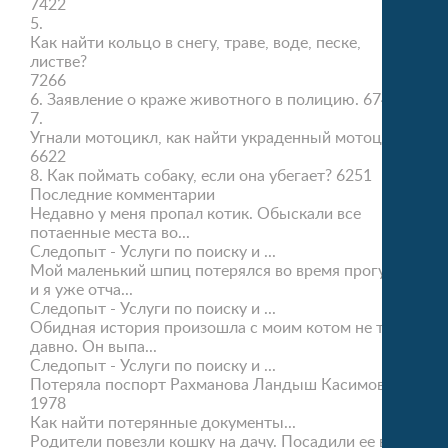
7422
5.
Как найти кольцо в снегу, траве, воде, песке,
листве?
7266
6.
Заявление о краже животного в полицию.
6745
7.
Угнали мотоцикл, как найти украденный мотоцикл?
6622
8.
Как поймать собаку, если она убегает?
6251
Последние комментарии
Недавно у меня пропал котик. Обыскали все
потаенные места во...
Следопыт - Услуги по поиску и ...
Мой маленький шпиц потерялся во время прогулки,
и я уже отча...
Следопыт - Услуги по поиску и ...
Обидная история произошла с моим котом не так
давно. Он выпа...
Следопыт - Услуги по поиску и ...
Потеряла поспорт Рахманова Ландыш Касимовна
1978
Как найти потерянные документы...
Родители повезли кошку на дачу. Посадили ее в