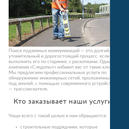
Поиск подземных коммуникаций — это долгий,
утомительный и дорогостоящий процесс, если
выполнять его по старинке, с раскопками. Однако
компания «Следопыт» избавит вас от таких хлопот!
Мы предлагаем профессиональные услуги по
обнаружению инженерных сетей, проложенных
под землей, с помощью современного устройства
— трассоискателя.
Кто заказывает наши услуги?
Чаще всего с такой целью к нам обращаются:
строительные подрядчики, которые