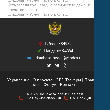
Следопыт - Услуги по поиску и ...
Кота завели год назад. И если честно даже не
представляли, н...
Следопыт - Услуги по поиску и ...
В базе: 584932
Найдено: 94384
database-russia@yandex.ru
Управление
|
О проекте
|
GPS-Трекеры
|
Правила
|
Блог
|
Форум
|
Контакты
©2026. Поисково-розыскная база
settings_phone
settings_phone
112 Служба спасения
102 Полиция