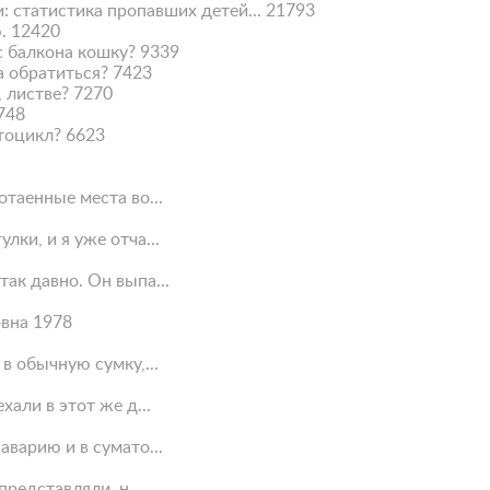
: статистика пропавших детей...
21793
.
12420
с балкона кошку?
9339
а обратиться?
7423
, листве?
7270
748
тоцикл?
6623
таенные места во...
ки, и я уже отча...
ак давно. Он выпа...
вна 1978
в обычную сумку,...
али в этот же д...
варию и в сумато...
представляли, н...