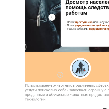
Использование животных в различных сферах 
услуги поисковых собак завоевали огромную 
преданные и обучаемые животные предоставл
технологий.