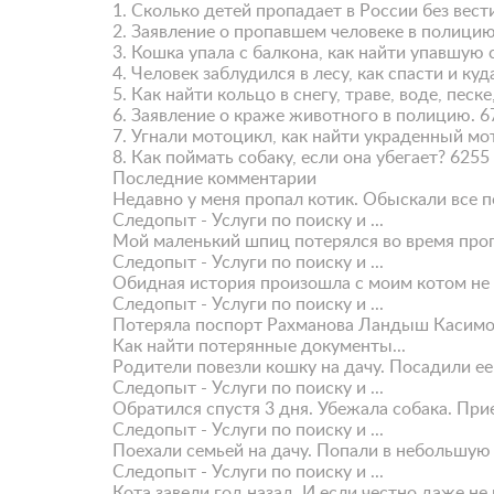
1.
Сколько детей пропадает в России без вести
2.
Заявление о пропавшем человеке в полицию
3.
Кошка упала с балкона, как найти упавшую 
4.
Человек заблудился в лесу, как спасти и куд
5.
Как найти кольцо в снегу, траве, воде, песке
6.
Заявление о краже животного в полицию.
6
7.
Угнали мотоцикл, как найти украденный мо
8.
Как поймать собаку, если она убегает?
6255
Последние комментарии
Недавно у меня пропал котик. Обыскали все по
Следопыт - Услуги по поиску и ...
Мой маленький шпиц потерялся во время прогул
Следопыт - Услуги по поиску и ...
Обидная история произошла с моим котом не т
Следопыт - Услуги по поиску и ...
Потеряла поспорт Рахманова Ландыш Касимо
Как найти потерянные документы...
Родители повезли кошку на дачу. Посадили ее 
Следопыт - Услуги по поиску и ...
Обратился спустя 3 дня. Убежала собака. Приех
Следопыт - Услуги по поиску и ...
Поехали семьей на дачу. Попали в небольшую а
Следопыт - Услуги по поиску и ...
Кота завели год назад. И если честно даже не 